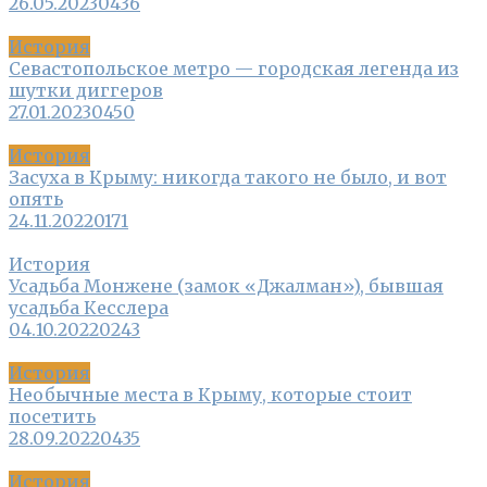
26.05.2023
0
436
История
Севастопольское метро — городская легенда из
шутки диггеров
27.01.2023
0
450
История
Засуха в Крыму: никогда такого не было, и вот
опять
24.11.2022
0
171
История
Усадьба Монжене (замок «Джалман»), бывшая
усадьба Кесслера
04.10.2022
0
243
История
Необычные места в Крыму, которые стоит
посетить
28.09.2022
0
435
История