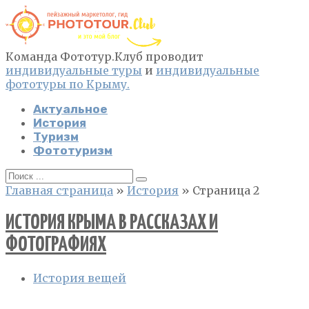
Перейти
к
контенту
Команда Фототур.Клуб проводит
индивидуальные туры
и
индивидуальные
фототуры по Крыму.
Актуальное
История
Туризм
Фототуризм
Search
for:
Главная страница
»
История
»
Страница 2
ИСТОРИЯ КРЫМА В РАССКАЗАХ И
ФОТОГРАФИЯХ
История вещей