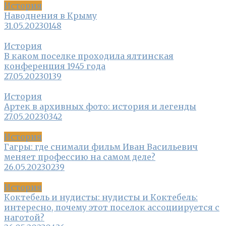
История
Наводнения в Крыму
31.05.2023
0
148
История
В каком поселке проходила ялтинская
конференция 1945 года
27.05.2023
0
139
История
Артек в архивных фото: история и легенды
27.05.2023
0
342
История
Гагры: где снимали фильм Иван Васильевич
меняет профессию на самом деле?
26.05.2023
0
239
История
Коктебель и нудисты: нудисты и Коктебель:
интересно, почему этот поселок ассоциируется с
наготой?